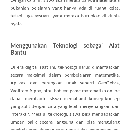
bukanlah pelajaran yang hanya ada di ruang kelas,
tetapi juga sesuatu yang mereka butuhkan di dunia
nyata.
Menggunakan Teknologi sebagai Alat
Bantu
Di era digital saat ini, teknologi harus dimanfaatkan
secara maksimal dalam pembelajaran matematika.
Aplikasi dan perangkat lunak seperti GeoGebra,
Wolfram Alpha, atau bahkan game matematika online
dapat membantu siswa memahami konsep-konsep
yang sulit dengan cara yang lebih menyenangkan dan
interaktif. Melalui teknologi, siswa bisa mendapatkan
umpan balik secara langsung dan bisa mengulang
pembelajaran dengan cara yang tidak membosankan.