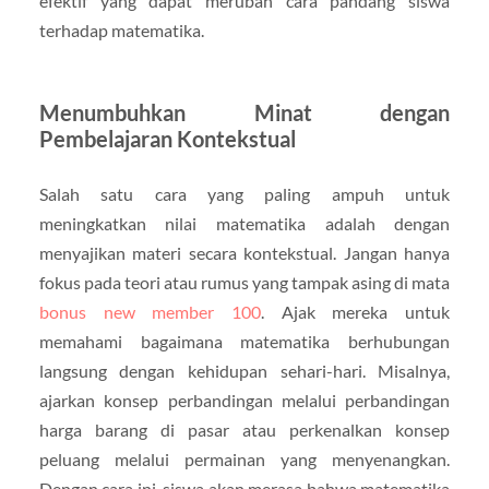
efektif yang dapat merubah cara pandang siswa
terhadap matematika.
Menumbuhkan Minat dengan
Pembelajaran Kontekstual
Salah satu cara yang paling ampuh untuk
meningkatkan nilai matematika adalah dengan
menyajikan materi secara kontekstual. Jangan hanya
fokus pada teori atau rumus yang tampak asing di mata
bonus new member 100
. Ajak mereka untuk
memahami bagaimana matematika berhubungan
langsung dengan kehidupan sehari-hari. Misalnya,
ajarkan konsep perbandingan melalui perbandingan
harga barang di pasar atau perkenalkan konsep
peluang melalui permainan yang menyenangkan.
Dengan cara ini, siswa akan merasa bahwa matematika