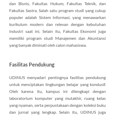
dan Bisnis, Fakultas Hukum, Fakultas Teknik, dan
Fakultas Sastra. Salah satu program studi yang cukup
populer adalah Sistem Informasi, yang menawarkan
kurikulum modern dan relevan dengan kebutuhan
industri saat ini. Selain itu, Fakultas Ekonomi juga
memiliki program studi Manajemen dan Akuntansi
yang banyak diminati oleh calon mahasiswa.
Fasilitas Pendukung
UDINUS menyadari pentingnya fasilitas pendukung
untuk menciptakan lingkungan belajar yang kondusif.
Oleh karena itu, kampus ini dilengkapi dengan
laboratorium komputer yang mutakhir, ruang kelas
yang nyaman, serta perpustakaan dengan koleksi buku
dan jurnal yang lengkap. Selain itu, UDINUS juga