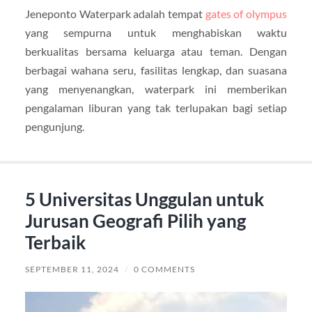
Jeneponto Waterpark adalah tempat
gates of olympus
yang sempurna untuk menghabiskan waktu
berkualitas bersama keluarga atau teman. Dengan
berbagai wahana seru, fasilitas lengkap, dan suasana
yang menyenangkan, waterpark ini memberikan
pengalaman liburan yang tak terlupakan bagi setiap
pengunjung.
5 Universitas Unggulan untuk
Jurusan Geografi Pilih yang
Terbaik
SEPTEMBER 11, 2024
/
0 COMMENTS