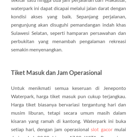
waterpark ini dapat dicapai melalui jalan darat dengan
kondisi akses yang baik. Sepanjang perjalanan,
pengunjung akan disuguhi pemandangan indah khas
Sulawesi Selatan, seperti hamparan persawahan dan
perbukitan yang menambah pengalaman rekreasi
semakin menyenangkan.
Tiket Masuk dan Jam Operasional
Untuk menikmati semua keseruan di Jeneponto
Waterpark, harga tiket masuk pun cukup terjangkau.
Harga tiket biasanya bervariasi tergantung hari dan
musim liburan, tetapi secara umum masih dalam
kisaran yang ramah di kantong. Waterpark ini buka
setiap hari, dengan jam operasional
slot gacor
mulai