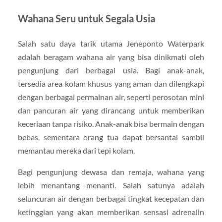
Wahana Seru untuk Segala Usia
Salah satu daya tarik utama Jeneponto Waterpark
adalah beragam wahana air yang bisa dinikmati oleh
pengunjung dari berbagai usia. Bagi anak-anak,
tersedia area kolam khusus yang aman dan dilengkapi
dengan berbagai permainan air, seperti perosotan mini
dan pancuran air yang dirancang untuk memberikan
keceriaan tanpa risiko. Anak-anak bisa bermain dengan
bebas, sementara orang tua dapat bersantai sambil
memantau mereka dari tepi kolam.
Bagi pengunjung dewasa dan remaja, wahana yang
lebih menantang menanti. Salah satunya adalah
seluncuran air dengan berbagai tingkat kecepatan dan
ketinggian yang akan memberikan sensasi adrenalin