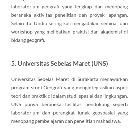
laboratorium geografi yang lengkap dan menopang
beraneka aktivitas penelitian dan proyek lapangan.
Selain itu, Undip sering kali mengadakan seminar dan
workshop yang melibatkan praktisi dan akademisi di
bidang geografi.
5. Universitas Sebelas Maret (UNS)
Universitas Sebelas Maret di Surakarta menawarkan
program studi Geografi yang mengintegrasikan aspek
teori dan praktik di dalam studi spasial dan lingkungan.
UNS punya beraneka fasilitas pendukung seperti
laboratorium dan perangkat lunak geospasial yang
menopang pembelajaran dan penelitian mahasiswa.