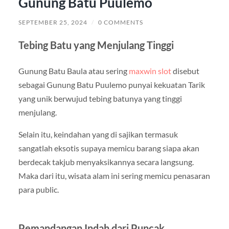
Gunung Batu Puulemo
SEPTEMBER 25, 2024
/
0 COMMENTS
Tebing Batu yang Menjulang Tinggi
Gunung Batu Baula atau sering
maxwin slot
disebut
sebagai Gunung Batu Puulemo punyai kekuatan Tarik
yang unik berwujud tebing batunya yang tinggi
menjulang.
Selain itu, keindahan yang di sajikan termasuk
sangatlah eksotis supaya memicu barang siapa akan
berdecak takjub menyaksikannya secara langsung.
Maka dari itu, wisata alam ini sering memicu penasaran
para public.
Pemandangan Indah dari Puncak