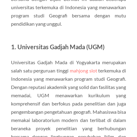
universitas terkemuka di Indonesia yang menawarkan
program studi Geografi bersama dengan mutu
pendidikan yang unggul.
1. Universitas Gadjah Mada (UGM)
Universitas Gadjah Mada di Yogyakarta merupakan
salah satu perguruan tinggi
mahjong slot
terkemuka di
Indonesia yang menawarkan program studi Geografi.
Dengan reputasi akademik yang solid dan fasilitas yang
memadai, UGM menawarkan kurikulum yang
komprehensif dan berfokus pada penelitian dan juga
pengembangan pengetahuan geografi. Mahasiswa bisa
memakai laboratorium modern dan terlibat di dalam
beraneka proyek penelitian yang berhubungan
bersama dengan lingkungan, perubahan iklim, dan