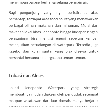
menyimpan barang berharga selama bermain air.
Bagi pengunjung yang ingin beristirahat atau
bersantap, terdapat area food court yang menawarkan
berbagai pilihan makanan dan minuman. Mulai dari
makanan lokal khas Jeneponto hingga kudapan ringan,
pengunjung bisa mengisi energi sebelum kembali
melanjutkan petualangan di waterpark. Tersedia juga
gazebo dan kursi santai yang bisa disewa untuk
bersantai bersama keluarga atau teman-teman.
Lokasi dan Akses
Lokasi Jeneponto Waterpark yang strategis
membuatnya mudah diakses oleh penduduk setempat
maupun wisatawan dari luar daerah. Hanya berjarak
sekitar satu hingga dua jam perjalanan dari Makassar,