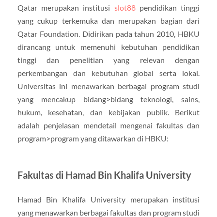
Qatar merupakan institusi
slot88
pendidikan tinggi
yang cukup terkemuka dan merupakan bagian dari
Qatar Foundation. Didirikan pada tahun 2010, HBKU
dirancang untuk memenuhi kebutuhan pendidikan
tinggi dan penelitian yang relevan dengan
perkembangan dan kebutuhan global serta lokal.
Universitas ini menawarkan berbagai program studi
yang mencakup bidang>bidang teknologi, sains,
hukum, kesehatan, dan kebijakan publik. Berikut
adalah penjelasan mendetail mengenai fakultas dan
program>program yang ditawarkan di HBKU:
Fakultas di Hamad Bin Khalifa University
Hamad Bin Khalifa University merupakan institusi
yang menawarkan berbagai fakultas dan program studi