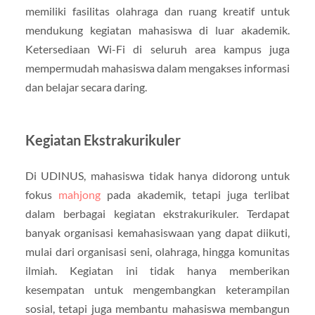
memiliki fasilitas olahraga dan ruang kreatif untuk
mendukung kegiatan mahasiswa di luar akademik.
Ketersediaan Wi-Fi di seluruh area kampus juga
mempermudah mahasiswa dalam mengakses informasi
dan belajar secara daring.
Kegiatan Ekstrakurikuler
Di UDINUS, mahasiswa tidak hanya didorong untuk
fokus
mahjong
pada akademik, tetapi juga terlibat
dalam berbagai kegiatan ekstrakurikuler. Terdapat
banyak organisasi kemahasiswaan yang dapat diikuti,
mulai dari organisasi seni, olahraga, hingga komunitas
ilmiah. Kegiatan ini tidak hanya memberikan
kesempatan untuk mengembangkan keterampilan
sosial, tetapi juga membantu mahasiswa membangun