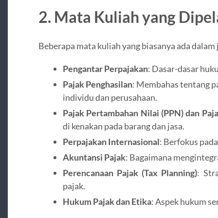
2. Mata Kuliah yang Dipel
Beberapa mata kuliah yang biasanya ada dalam 
Pengantar Perpajakan
: Dasar-dasar huku
Pajak Penghasilan
: Membahas tentang pa
individu dan perusahaan.
Pajak Pertambahan Nilai (PPN) dan Paj
di kenakan pada barang dan jasa.
Perpajakan Internasional
: Berfokus pada 
Akuntansi Pajak
: Bagaimana mengintegr
Perencanaan Pajak (Tax Planning)
: Str
pajak.
Hukum Pajak dan Etika
: Aspek hukum ser