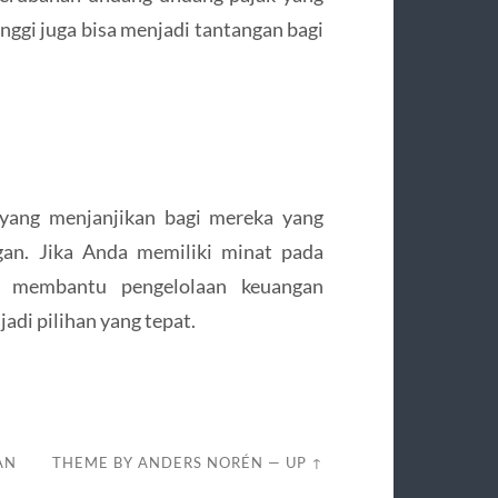
inggi juga bisa menjadi tantangan bagi
 yang menjanjikan bagi mereka yang
gan. Jika Anda memiliki minat pada
am membantu pengelolaan keuangan
adi pilihan yang tepat.
AN
THEME BY
ANDERS NORÉN
—
UP ↑