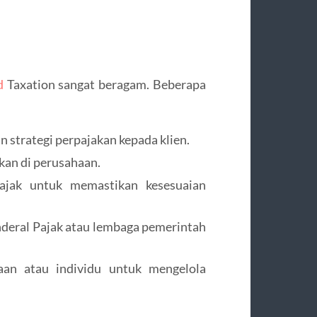
d
Taxation sangat beragam. Beberapa
 strategi perpajakan kepada klien.
kan di perusahaan.
pajak untuk memastikan kesesuaian
enderal Pajak atau lembaga pemerintah
an atau individu untuk mengelola