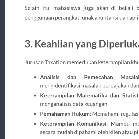
Selain itu, mahasiswa juga akan di bekali d
penggunaan perangkat lunak akuntansi dan apli
3. Keahlian yang Diperlu
Jurusan Taxation memerlukan keterampilan khu
Analisis dan Pemecahan Masala
mengidentifikasi masalah perpajakan dan
Keterampilan Matematika dan Statist
menganalisis data keuangan.
Pemahaman Hukum
: Memahami regulasi
Keterampilan Komunikasi
: Mampu men
secara mudah dipahami oleh klien atau pih