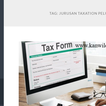
TAG:
JURUSAN TAXATION PE