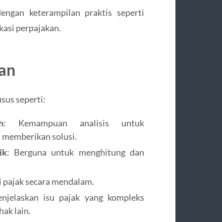
engan keterampilan praktis seperti
kasi perpajakan.
kan
sus seperti:
h
: Kemampuan analisis untuk
 memberikan solusi.
ik
: Berguna untuk menghitung dan
 pajak secara mendalam.
jelaskan isu pajak yang kompleks
ak lain.