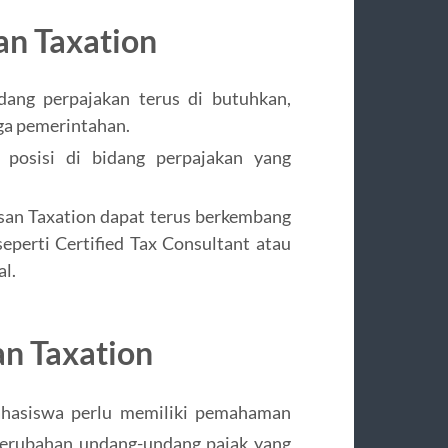
an Taxation
idang perpajakan terus di butuhkan,
ga pemerintahan.
 posisi di bidang perpajakan yang
usan Taxation dapat terus berkembang
seperti Certified Tax Consultant atau
l.
an Taxation
ahasiswa perlu memiliki pemahaman
perubahan undang-undang pajak yang