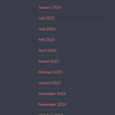
Januari 2026
Juli 2025
Juni 2025
Mei 2025
April 2025
Maret 2025
Februari 2025
Januari 2025
Desember 2024
November 2024
Oktober 2024