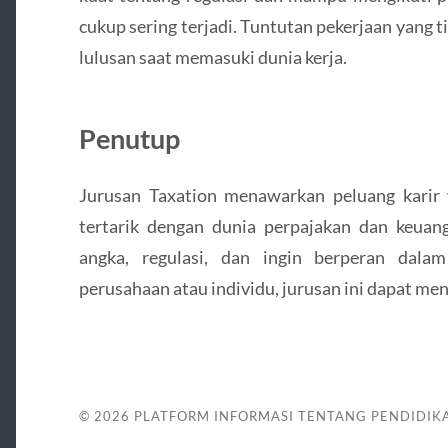
cukup sering terjadi. Tuntutan pekerjaan yang t
lulusan saat memasuki dunia kerja.
Penutup
Jurusan Taxation menawarkan peluang karir
tertarik dengan dunia perpajakan dan keuan
angka, regulasi, dan ingin berperan dal
perusahaan atau individu, jurusan ini dapat menj
© 2026
PLATFORM INFORMASI TENTANG PENDIDIK