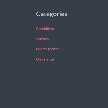
Categories
Pendidikan
Sekolah
Uncategorized
Universitas