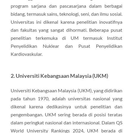
program sarjana dan pascasarjana dalam berbagai
bidang, termasuk sains, teknologi, seni, dan ilmu sosial.
Universitas ini dikenal karena penelitian inovatifnya
dan fakultas yang sangat dihormati. Beberapa pusat
penelitian terkemuka di UM termasuk Institut
Penyelidikan Nuklear dan Pusat Penyelidikan
Kardiovaskular.
2. Universiti Kebangsaan Malaysia (UKM)
Universiti Kebangsaan Malaysia (UKM), yang didirikan
pada tahun 1970, adalah universitas nasional yang
dikenal karena dedikasinya untuk penelitian dan
pengembangan. UKM sering berada di posisi teratas
dalam peringkat nasional dan internasional. Dalam QS
World University Rankings 2024, UKM berada di