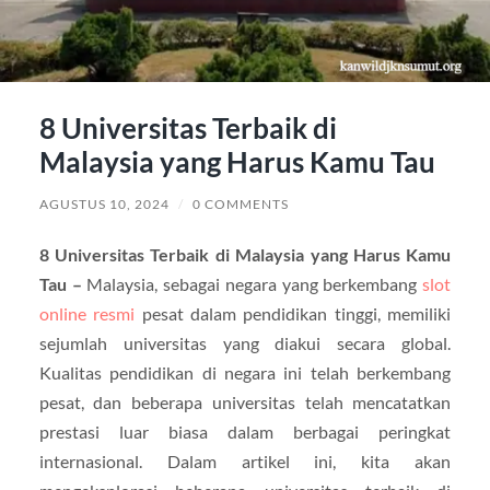
8 Universitas Terbaik di
Malaysia yang Harus Kamu Tau
AGUSTUS 10, 2024
/
0 COMMENTS
8 Universitas Terbaik di Malaysia yang Harus Kamu
Tau –
Malaysia, sebagai negara yang berkembang
slot
online resmi
pesat dalam pendidikan tinggi, memiliki
sejumlah universitas yang diakui secara global.
Kualitas pendidikan di negara ini telah berkembang
pesat, dan beberapa universitas telah mencatatkan
prestasi luar biasa dalam berbagai peringkat
internasional. Dalam artikel ini, kita akan