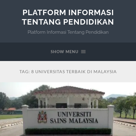
PLATFORM INFORMASI
TENTANG PENDIDIKAN
Platform Informasi Tentang Pendidikan
SHOW MENU
TAG:
8 UNIVERSITAS TERBAIK DI MALAYSIA